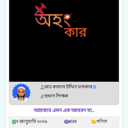
মোঃ কামাল উদ্দিন খন্দকার
প্রধান শিক্ষক
অহংকার এমন এক আবরণ যা…
৭ জানুয়ারি ২০২৬
839
গণিত