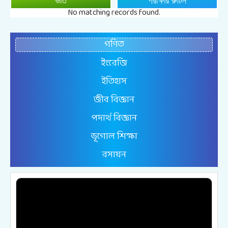
ভর্তি
পরীক্ষার রুটিন
No matching records found.
গণিত
ইংরেজি
ইতিহাস
জীব বিজ্ঞান
পদার্থ বিজ্ঞান
ভূগোল শিক্ষা
রসায়ন