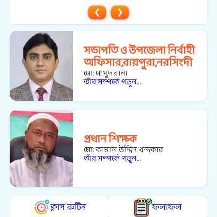
❮
❯
সভাপতি ও উপজেলা নির্বাহী
অফিসার,রায়পুরা,নরসিংদী
মো: মাসুদ রানা
তাঁর সম্পর্কে পড়ুন...
প্রধান শিক্ষক
মো: কামাল উদ্দিন খন্দকার
তাঁর সম্পর্কে পড়ুন...
ক্লাস রুটিন
ফলাফল