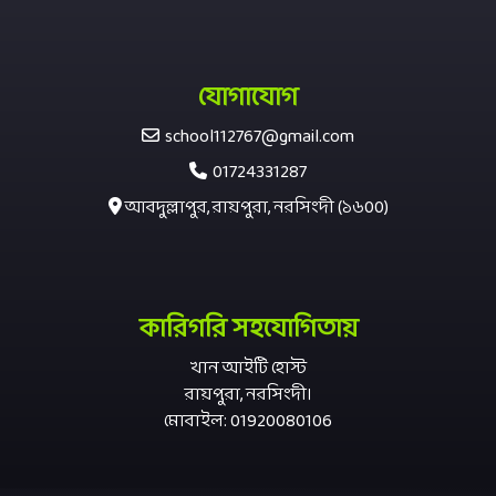
যোগাযোগ
school112767@gmail.com
01724331287
আবদুল্লাপুর, রায়পুরা, নরসিংদী (১৬00)
কারিগরি সহযোগিতায়
খান আইটি হোস্ট
রায়পুরা, নরসিংদী।
মোবাইল: 01920080106