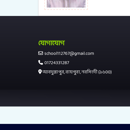
যোগাযোগ
school112767@gmail.com
01724331287
আবদুল্লাপুর, রায়পুরা, নরসিংদী (১৬00)