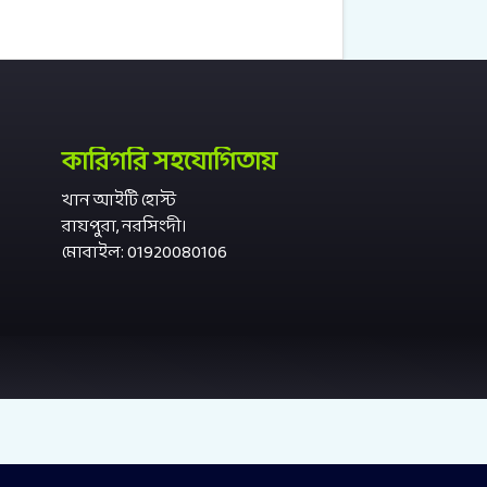
কারিগরি সহযোগিতায়
খান আইটি হোস্ট
রায়পুরা, নরসিংদী।
মোবাইল: 01920080106