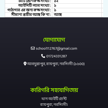
মোট শ্রেণিকক্ষ সংখ্যা :
১২
আইসিটি ল্যাব সংখ্যা :
১
পাঠাগার এর জন্য কক্ষ সংখ্যা :
১
সীমানা প্রাচীর আছে কি না :
আছে
যোগাযোগ
school112767@gmail.com
01724331287
আবদুল্লাপুর, রায়পুরা, নরসিংদী (১৬00)
কারিগরি সহযোগিতায়
খান আইটি হোস্ট
রায়পুরা, নরসিংদী।