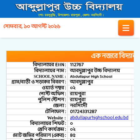
সোমবার, ১০ আগস্ট ২০২৬
এক নজরে বিদ্যাল
বিদ্যালয়ের EIIN :
112767
বিদ্যালয়ের নাম :
আবদুল্লাপুর উচ্চ বিদ্যালয়
Abdullapur High School
SCHOOL NAME :
গ্রাম/বাড়ী ও সড়কের বিবরণ :
আবদুল্লাপুর
ওয়ার্ড নম্বর :
০২
ই
পোস্ট অফিস :
রায়পুরা
পুলিশ স্টেশন :
রায়পুরা
জেলা :
নরসিংদী
টেলিফোন :
01724331287
abdullapurhighschool.edu.bd
Website :
বিদ্যালয়ের শিফট :
০
শ্রেণি কার্যক্রম :
০২
মোট জমির পরিমান (একর) :
৪৫