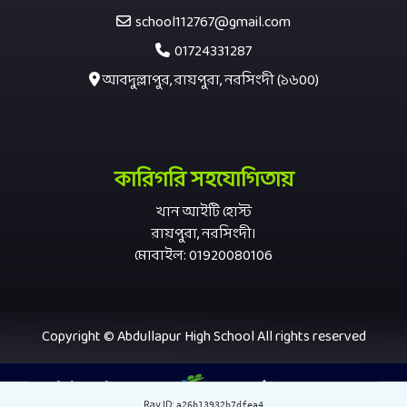
school112767@gmail.com
01724331287
আবদুল্লাপুর, রায়পুরা, নরসিংদী (১৬00)
কারিগরি সহযোগিতায়
খান আইটি হোস্ট
রায়পুরা, নরসিংদী।
মোবাইল: 01920080106
Copyright © Abdullapur High School All rights reserved
Ray ID:
a26b13932b7dfea4